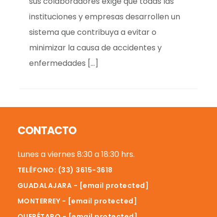
sus colaboradores exige que todas las
instituciones y empresas desarrollen un
sistema que contribuya a evitar o
minimizar la causa de accidentes y
enfermedades […]
Footer
CONTACTO
Lunes a viernes 8:30 a 18:30 hrs.
TELÉFONO: (33) 3615-3618
GUADALAJARA -
[email protected]
MONTERREY -
[email protected]
QUERÉTARO -
[email protected]