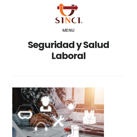
Skip
Skip
to
to
main
footer
MENU
content
Seguridad y Salud
Laboral