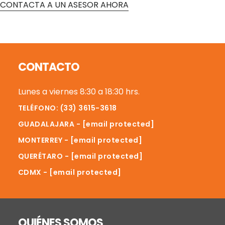
CONTACTA A UN ASESOR AHORA
Reader
Footer
Interactions
CONTACTO
Lunes a viernes 8:30 a 18:30 hrs.
TELÉFONO: (33) 3615-3618
GUADALAJARA -
[email protected]
MONTERREY -
[email protected]
QUERÉTARO -
[email protected]
CDMX -
[email protected]
QUIÉNES SOMOS