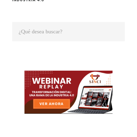
Primary
¿Qué
Sidebar
desea
buscar?