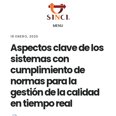
Skip
Skip
Skip
to
to
to
main
primary
footer
MENU
content
sidebar
16 ENERO, 2020
Aspectos clave de los
sistemas con
cumplimiento de
normas para la
gestión de la calidad
en tiempo real