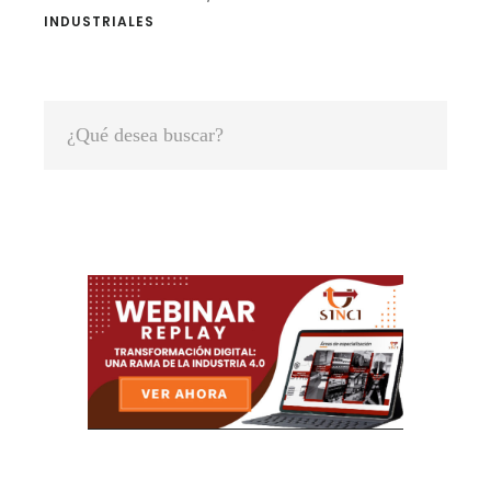
INDUSTRIALES
Primary
¿Qué
Sidebar
desea
buscar?