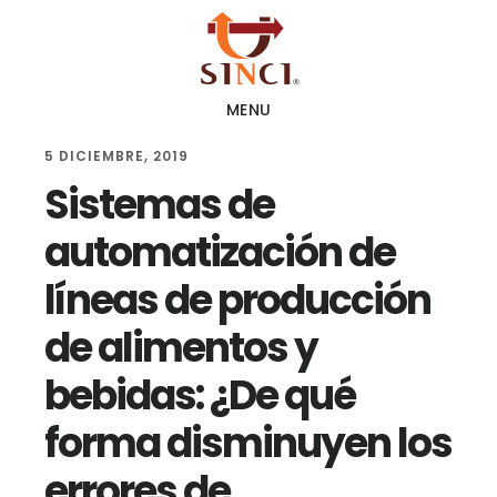
Skip
Skip
Skip
to
to
to
main
primary
footer
MENU
content
sidebar
5 DICIEMBRE, 2019
Sistemas de
automatización de
líneas de producción
de alimentos y
bebidas: ¿De qué
forma disminuyen los
errores de