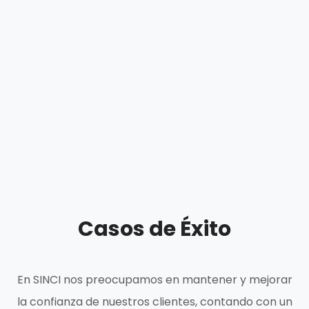
Puede añadir la cantidad de robots que
desee en el futuro.
Podrá conectar la cantidad de robots que
desee.
Casos de Éxito
En SINCI nos preocupamos en mantener y mejorar
la confianza de nuestros clientes, contando con un