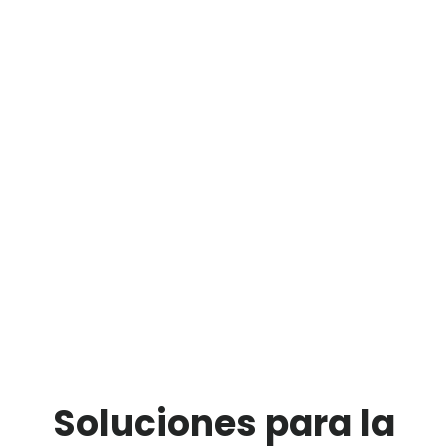
Metodología y procedimientos adecuados
implantación de cada una de ellas.
Saber qué hacer para ir paso adelante con
la modernización de tus líneas de
producción.
DESCARGAR AHORA
Soluciones para la